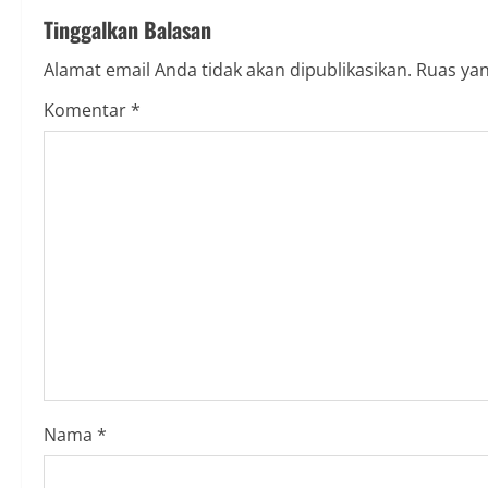
Tinggalkan Balasan
i
Alamat email Anda tidak akan dipublikasikan.
Ruas yan
n
Komentar
*
u
e
R
e
a
d
i
Nama
*
n