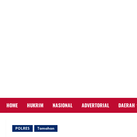
Skip
to
content
HOME
HUKRIM
NASIONAL
ADVERTORIAL
DAERAH
POLRES
Tomohon