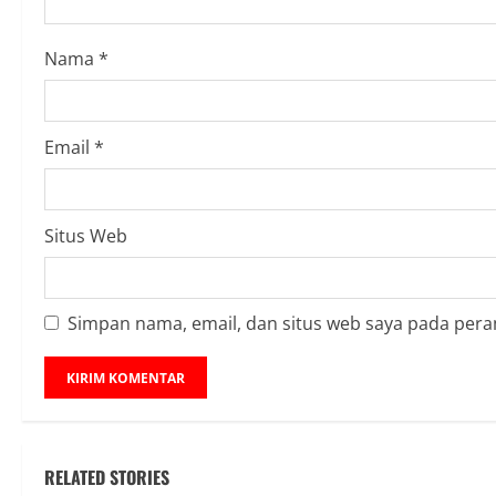
i
Nama
*
n
g
Email
*
Situs Web
Simpan nama, email, dan situs web saya pada pera
RELATED STORIES