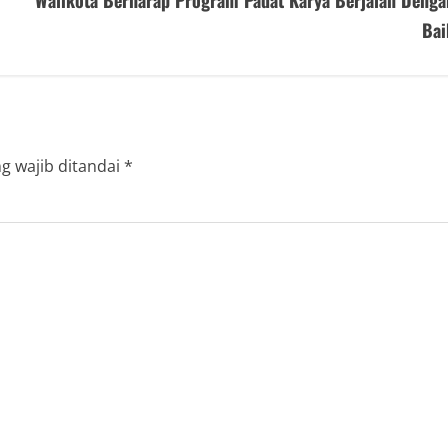
Walikota Berharap Program Padat Karya Berjalan Denga
Bai
g wajib ditandai
*