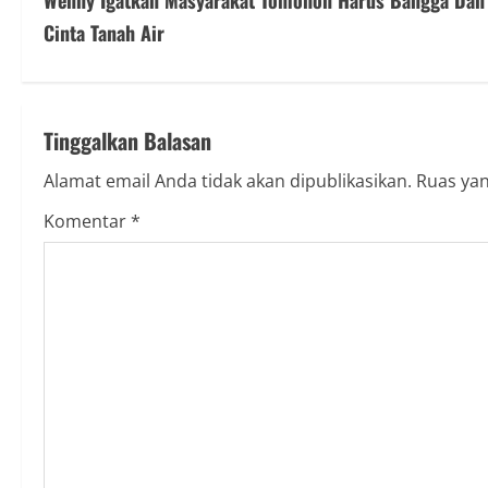
Wenny Igatkan Masyarakat Tomohon Harus Bangga Dan
o
Cinta Tanah Air
n
t
Tinggalkan Balasan
i
Alamat email Anda tidak akan dipublikasikan.
Ruas yan
n
Komentar
*
u
e
R
e
a
d