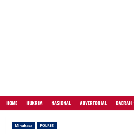
Skip
to
content
HOME
HUKRIM
NASIONAL
ADVERTORIAL
DAERAH
Minahasa
POLRES