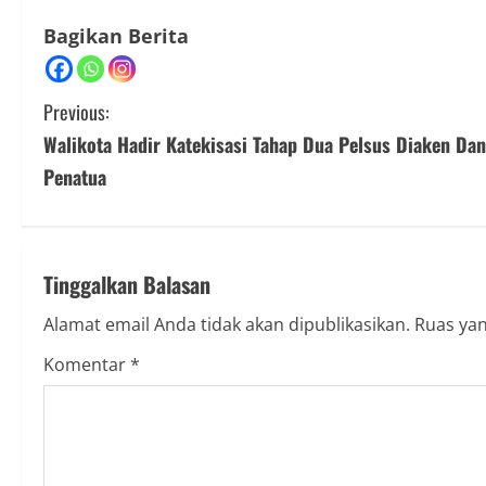
Bagikan Berita
C
Previous:
Walikota Hadir Katekisasi Tahap Dua Pelsus Diaken Dan
o
Penatua
n
t
Tinggalkan Balasan
i
Alamat email Anda tidak akan dipublikasikan.
Ruas yan
n
Komentar
*
u
e
R