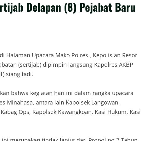
tijab Delapan (8) Pejabat Baru
di Halaman Upacara Mako Polres , Kepolisian Resor
batan (sertijab) dipimpin langsung Kapolres AKBP
 siang tadi.
an bahwa kegiatan hari ini dalam rangka upacara
lres Minahasa, antara lain Kapolsek Langowan,
 Kabag Ops, Kapolsek Kawangkoan, Kasi Hukum, Kasi
ini merupakan tindak lanjut dari Propol no 2 Tahun