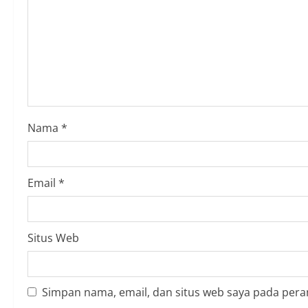
e
a
d
i
Nama
*
n
g
Email
*
Situs Web
Simpan nama, email, dan situs web saya pada pera