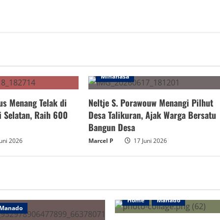
Minahasa
us Menang Telak di
Neltje S. Porawouw Menangi Pilhut
i Selatan, Raih 600
Desa Talikuran, Ajak Warga Bersatu
Bangun Desa
uni 2026
Marcel P
17 Juni 2026
Home
Manado
Manado