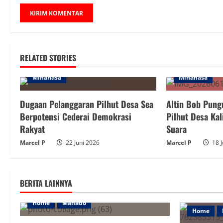
RELATED STORIES
Minahasa
Minahasa
Dugaan Pelanggaran Pilhut Desa Sea
Altin Bob Pung
Berpotensi Cederai Demokrasi
Pilhut Desa Kal
Rakyat
Suara
Marcel P
22 Juni 2026
Marcel P
18 J
BERITA LAINNYA
Home
Manado
Home