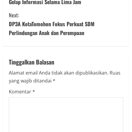
Gelap Informasi Selama Lima Jam
n
Next:
t
DP3A KotaTomohon Fokus Perkuat SDM
i
Perlindungan Anak dan Perempuan
n
u
Tinggalkan Balasan
e
Alamat email Anda tidak akan dipublikasikan.
Ruas
R
yang wajib ditandai
*
e
Komentar
*
a
d
i