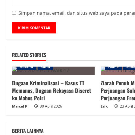
Simpan nama, email, dan situs web saya pada pera
RELATED STORIES
Hukrim
Sulut
Home
Min
Dugaan Kriminalisasi – Kasus TT
Ziarah Penuh M
Memanas, Dugaan Rekayasa Diseret
Perjuangan Sul
ke Mabes Polri
Perjuangan Fre
Marcel P
30 April 2026
Erik
23 April
BERITA LAINNYA