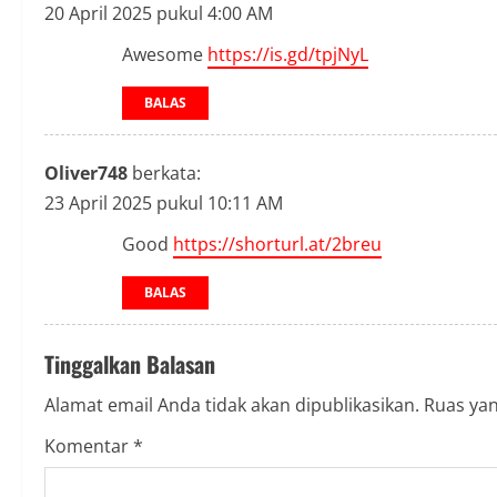
20 April 2025 pukul 4:00 AM
e
Awesome
https://is.gd/tpjNyL
R
BALAS
e
a
Oliver748
berkata:
23 April 2025 pukul 10:11 AM
d
Good
https://shorturl.at/2breu
i
BALAS
n
g
Tinggalkan Balasan
Alamat email Anda tidak akan dipublikasikan.
Ruas yan
Komentar
*