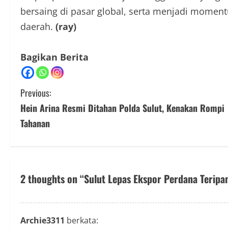
bersaing di pasar global, serta menjadi momen
daerah.
(ray)
Bagikan Berita
C
Previous:
Hein Arina Resmi Ditahan Polda Sulut, Kenakan Rompi
o
Tahanan
n
t
i
2 thoughts on “
Sulut Lepas Ekspor Perdana Teripa
n
u
Archie3311
berkata: