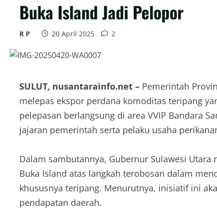
Buka Island Jadi Pelopor
R P
20 April 2025
2
SULUT, nusantarainfo.net –
Pemerintah Provins
melepas ekspor perdana komoditas teripang yan
pelepasan berlangsung di area VVIP Bandara Sa
jajaran pemerintah serta pelaku usaha perikana
Dalam sambutannya, Gubernur Sulawesi Utara m
Buka Island atas langkah terobosan dalam mend
khususnya teripang. Menurutnya, inisiatif ini 
pendapatan daerah.