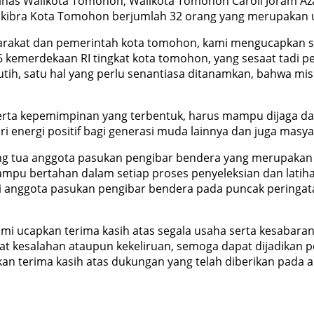
dinas Walikota Tomohon, Walikota Tomohon Caroll Joram A
kibra Kota Tomohon berjumlah 32 orang yang merupakan 
arakat dan pemerintah kota tomohon, kami mengucapkan 
kemerdekaan RI tingkat kota tomohon, yang sesaat tadi p
utih, satu hal yang perlu senantiasa ditanamkan, bahwa m
erta kepemimpinan yang terbentuk, harus mampu dijaga dan
ri energi positif bagi generasi muda lainnya dan juga masya
ang tua anggota pasukan pengibar bendera yang merupaka
pu bertahan dalam setiap proses penyeleksian dan latiha
anggota pasukan pengibar bendera pada puncak peringata
mi ucapkan terima kasih atas segala usaha serta kesabara
pat kesalahan ataupun kekeliruan, semoga dapat dijadikan p
pkan terima kasih atas dukungan yang telah diberikan pad