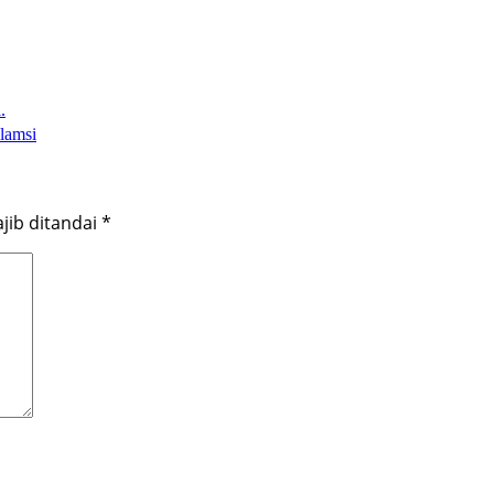
.
lamsi
jib ditandai
*