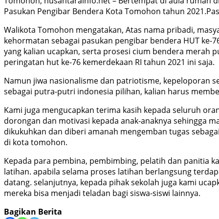
Tomohon, nusantarainfo.net – Bertempat di aula rumah 
Pasukan Pengibar Bendera Kota Tomohon tahun 2021.Pas
Walikota Tomohon mengatakan, Atas nama pribadi, masy
kehormatan sebagai pasukan pengibar bendera HUT ke-76 
yang kalian ucapkan, serta prosesi cium bendera merah p
peringatan hut ke-76 kemerdekaan RI tahun 2021 ini saja.
Namun jiwa nasionalisme dan patriotisme, kepeloporan s
sebagai putra-putri indonesia pilihan, kalian harus membe
Kami juga mengucapkan terima kasih kepada seluruh or
dorongan dan motivasi kepada anak-anaknya sehingga mam
dikukuhkan dan diberi amanah mengemban tugas sebagai 
di kota tomohon.
Kepada para pembina, pembimbing, pelatih dan panitia ka
latihan. apabila selama proses latihan berlangsung terda
datang. selanjutnya, kepada pihak sekolah juga kami uca
mereka bisa menjadi teladan bagi siswa-siswi lainnya.
Bagikan Berita