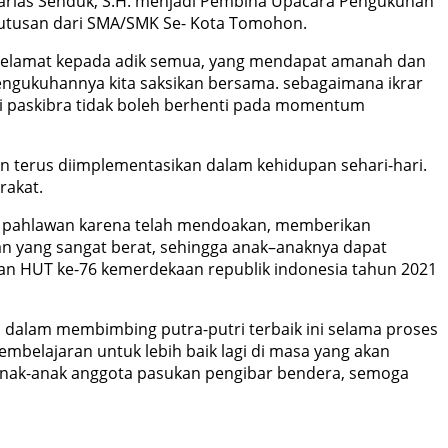
zarias Senduk, S.H. menjadi Pembina Upacara Pengukuhan
utusan dari SMA/SMK Se- Kota Tomohon.
selamat kepada adik semua, yang mendapat amanah dan
engukuhannya kita saksikan bersama. sebagaimana ikrar
isi paskibra tidak boleh berhenti pada momentum
 terus diimplementasikan dalam kehidupan sehari-hari.
rakat.
n pahlawan karena telah mendoakan, memberikan
n yang sangat berat, sehingga anak–anaknya dapat
n HUT ke-76 kemerdekaan republik indonesia tahun 2021
n dalam membimbing putra-putri terbaik ini selama proses
embelajaran untuk lebih baik lagi di masa yang akan
a anak-anak anggota pasukan pengibar bendera, semoga