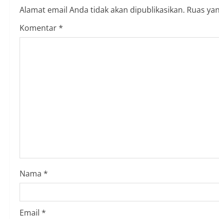
n
Alamat email Anda tidak akan dipublikasikan.
Ruas yan
u
Komentar
*
e
R
e
a
d
i
n
Nama
*
g
Email
*