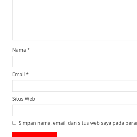
a
d
i
n
Nama
*
g
Email
*
Situs Web
Simpan nama, email, dan situs web saya pada pera