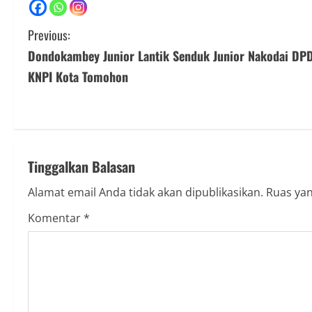
C
Previous:
Dondokambey Junior Lantik Senduk Junior Nakodai DP
o
KNPI Kota Tomohon
n
t
i
Tinggalkan Balasan
n
Alamat email Anda tidak akan dipublikasikan.
Ruas yan
u
Komentar
*
e
R
e